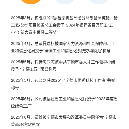
2025年3月，包晓刚的“锆/铪无机盐蒸馏分离制备高纯锆、铪
2021年1月 公司被福建省工商联授予“抗击新冠肺炎疫情先进民营
2018年1月 常务副总经理杨辉当选第十二届“福建省政协委员”
2023年1月，三祥新材股份有限公司研发中心工会小组被福
工艺技术”项目被省总工会授予“2024年福建省百万职工“五
建省总工会认定为“福建省模范职工小家”
2021年3月 三祥质检部被福建省妇女联合会授予“省级巾帼文明岗
2018年1月 副总工程师包晓刚被共青团宁德市委授予“2016-20
小”创新大赛中荣获二等奖”
2021年3月 公司年产2000吨纳米氧化锆材料及制品项目、特种
2018年2月 公司被寿宁县委、寿宁县人民政府授予“纳税千万企业
2025年4月，总裁夏瑞祺被国家人力资源和社会保障部、工
业和信息化局授予“全国工业和信息化系统劳动模范”称号
2021年4月 三祥青年突击队获得“宁德青年五四奖章”集体
2018年3月 董事长兼总经理夏鹏先生荣获“第十七届福建省优秀企
2025年5月，程诗忠同志被中共宁德市委人才工作领导小组
“金奖”
2021年4月 卢祖榕、陈美育被宁德市团市委授予第七届“宁德市青
2018年4月 三祥新材青年突击队荣获“第十五届福建青年五四奖章
授予 “宁德工匠” 荣誉称号
2021年5月 公司被福建省委、省政府授予“福建省脱贫攻坚先进集
2018年4月 中国区市场总监林少云同志荣获“福建省劳动模范”
2025年5月，包晓刚获2025年“宁德市优秀科技工作者”荣誉
2021年5月 公司被福建省红十字会授予“福建省红十字人道银质奖
2018年6月 公司荣获“福建省2015-2017年度省级文明单位”
称号
2021年6月 副总经理林少云被中共福建省委授予“全省优秀共产党
2018年8月 常务副总经理、工会主席杨辉当选“中国工会第十七
2025年6月，公司被福建省工业和信息化厅授予“2025年度省
级绿色工厂”
2021年6月 董事长夏鹏被中共福建省委、省人民政府授予“福建
2018年8月 胡天喜博士被福建省委、省政府列入福建省第六批引
2025年6月，郑雄被宁德市发展和改革委员会聘任为“宁德市
2021年6月 陈福明厂长被中共宁德市委非公企业和社会组织工委
2018年8月 副总经理、董事会秘书郑雄荣获“中国主板上市公司
营商环境观察员”