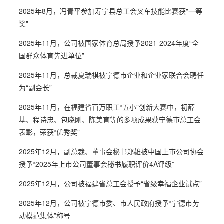
2021年6月 人力资源部部长范良霄被寿宁县组织部授予“全县优秀
2018年8月 副总工程师包晓刚被共青团福建省委授予“福建省杰
2025年8月，冯青平参加寿宁县总工会叉车技能比赛获"一等
2021年6月 证券部部长叶芳被共青团寿宁县委员会授予第二届“
2018年8月 公司被国际冶金资源协会包芯线分会授予“绿色环保
奖"
2021年6月 副总工程师初薛基被寿宁县总工会授予“全县劳动模范
2018年11月 公司荣获“宁德市捐赠公益事业贡献奖”
2025年11月，公司被国家体育总局授予2021-2024年度“全
国群众体育先进单位”
2021年6月 卢祖榕被寿宁县委组织部授予“全县第十四次代表大会
2025年11月，总裁夏瑞祺被宁德市企业和企业家联合会聘任
2021年6月 吴学斌被寿宁县委组织部授予“全县优秀党务工作者”
为“副会长”
2021年8月 公司被国家工业和信息化部授予全国专精特新“小巨人
2023年5月，公司被宁德市总工会授予“宁德市劳模和工匠人
2025年11月，在福建省百万职工“五小”创新大赛中，初薛
才创新工作室”
2021年9月 副总工程师初薛基被宁德市人力资源与社会保障局授
基、程诗忠、包晓刚、陈美育等的多项成果获宁德市总工会
表彰，荣获“优秀奖”
2021年12月 副总经理、国际市场总监夏瑞祺当选为宁德市第五
2025年12月，副总裁、董事会秘书郑雄被中国上市公司协会
2021年12月 董事长助理张泽程当选为政协第五届宁德市委员会
授予“2025年上市公司董事会秘书履职评价4A评级”
2021年12月 副总工程师包晓刚当选为政协第九届寿宁县委员会
2025年12月，公司被福建省总工会授予“省级幸福企业试点”
2021年12月 公司荣获福建上市公司协会“2020-2021年度辖
2025年12月，公司被宁德市委、市人民政府授予“宁德市劳
动模范集体”称号
2020年12月 公司三分厂工会小组被中华全国总工会授予“全国模
2023年8月，公司国际市场部被福建省商务厅授予“福建省外