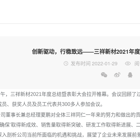
创新驱动，行稳致远——三祥新材2021年
发布时间 2022-01-29
阅
午，三祥新材2021年度总结暨表彰大会拉开帷幕。会议回顾了
成员、获奖人员及员工代表共300多人参加会议。
董事长兼总经理夏鹏对全体三祥同仁一年来的努力和做出的贡
个确保’取得新成效、销售量取得新突破、研发工作取得新进展、二
深入剖析公司当前所面临的机遇和挑战，展望了企业未来发展前景