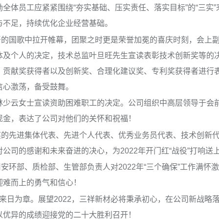
励全体员工应紧紧围绕“夯实基础、压实责任、落实目标”的“三实
与不足，持续优化企业经营基础。
国歌中拉开帷幕，团聚之时更是荣誉加冕的喜庆时刻，会上副总
体及个人的决定，技术总监叶旦旺先生宣读表彰技术创新奖等的决
、贡献奖获得者以及创新奖、合理化建议奖、专利奖获得者进行
信心激荡，备受鼓舞。
云女士宣读资助困难职工的决定。公司组织中高层领导于会前
现金，表达了公司对他们的关怀和祝福！
先进集体代表、先进个人代表、优秀业务员代表、技术创新代
公司的感谢和未来奋进的决心，为2022年开门红“战役”打响送
环部、质检部、生管部负责人对2022年“三个确保”工作满怀
迎难而上的勇气和信心！
日为章。展望2022，三祥新材必将秉承初心，在公司新战略
以优异的成绩迎接党的二十大胜利召开！