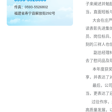
子来阐述并勉
传真：0593-5526802
当，直面短板
福建省寿宁县解放街292号
大会在庄严的
读表彰先进集
员、岗位标兵
刻的三祥人也
副总经理林少
去了慰问品及
本年度获奖的
享，并表达了对
最后，公司安
当，更表达了
过往作序，来
高质量发展，