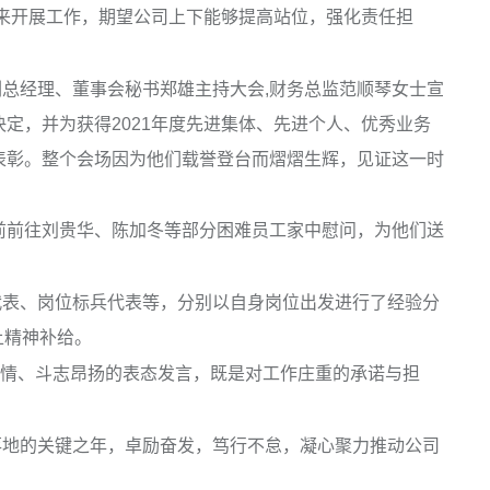
”来开展工作，期望公司上下能够提高站位，强化责任担
经理、董事会秘书郑雄主持大会,财务总监范顺琴女士宣
定，并为获得2021年度先进集体、先进个人、优秀业务
表彰。整个会场因为他们载誉登台而熠熠生辉，见证这一时
前往刘贵华、陈加冬等部分困难员工家中慰问，为他们送
表、岗位标兵代表等，分别以自身岗位出发进行了经验分
上精神补给。
激情、斗志昂扬的表态发言，既是对工作庄重的承诺与担
落地的关键之年，卓励奋发，笃行不怠，凝心聚力推动公司